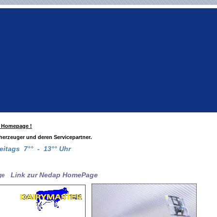
r Homepage !
cherzeuger und deren Servicepartner
.
eitags 7°° - 13°° Uhr
Link zur Nedap HomePage
e