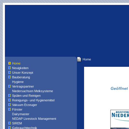
Home
Home
Neuigkeiten
Unser Konzept
Bauberatung
Hygiene
Vertragspartner
Geöffnet
Niedersachsen Melksysteme
Spülen und Reinigen
Reinigungs- und Hygienemittel
Link z
Vakuum Erzeuger
Förster
Dairymaster
NEDAP Livestock Management
SIREM
Gebrauchttechnik