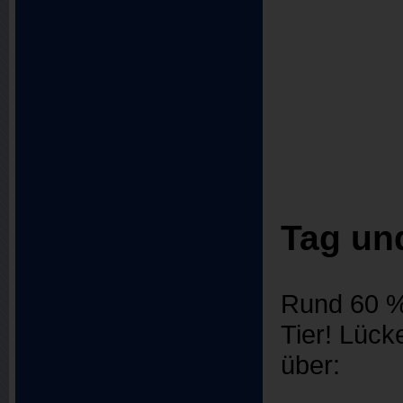
Tag un
Rund 60 % 
Tier! Lück
über: