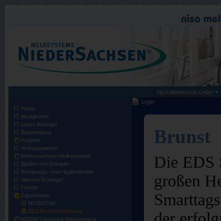
Login
Home
Neuigkeiten
Unser Konzept
Brunst
Bauberatung
Hygiene
Vertragspartner
Die EDS S
Niedersachsen Melksysteme
Spülen und Reinigen
Reinigungs- und Hygienemittel
großen H
Vakuum Erzeuger
Förster
Smarttags
Dairymaster
MOBISTAR
EDS Brunsterkennung
der erfol
NEDAP Livestock Management